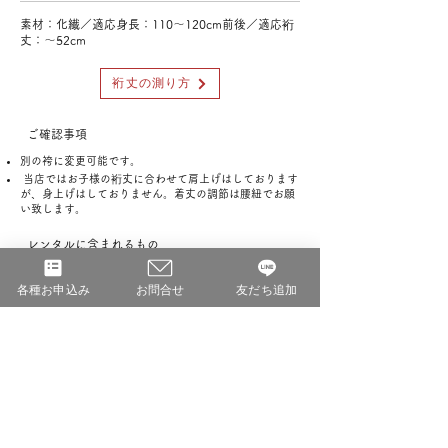
素材：化繊／適応身長：110〜120cm前後／適応裄
丈：〜52cm
裄丈の測り方
ご確認事項
別の袴に変更可能です。
当店ではお子様の裄丈に合わせて肩上げはしております
が、身上げはしておりません。着丈の調節は腰紐でお願
い致します。
レンタルに含まれるもの
半衿付き半襦袢・着物・袴・帯・羽織・扇子・懐剣・草
各種お申込み
お問合せ
友だち追加
履・足袋・紐類
ご用意いただくもの
肌着（Tシャツとレギンスなど）・補正用タオル1枚
ご予約済み期間（七五三繁忙期2024年10月〜12
月のみ掲載）
なし