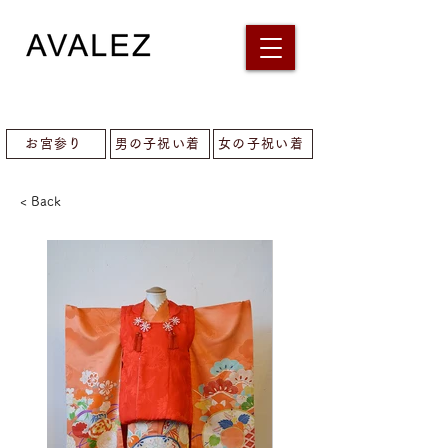
お宮参り
男の子祝い着
女の子祝い着
< Back