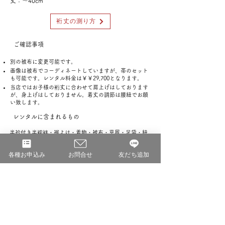
丈：〜40cm
裄丈の測り方
ご確認事項
別の被布に変更可能です。
画像は被布でコーディネートしていますが、帯のセット
も可能です。レンタル料金は￥￥29,700となります。
当店ではお子様の裄丈に合わせて肩上げはしております
が、身上げはしておりません。着丈の調節は腰紐でお願
い致します。
レンタルに含まれるもの
半衿付き半襦袢・裾よけ・着物・被布・草履・足袋・紐
類
各種お申込み
お問合せ
友だち追加
ご用意いただくもの
肌着（Tシャツとレギンスなど）
ご予約済み期間（七五三繁忙期2026年10月〜
12月のみ掲載）
なし