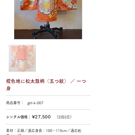
橙色地に松太鼓柄（五つ紋） ／ 一つ
身
商品番号：
girl-k-007
¥27,500
レンタル価格：
（
2泊3日）
素材：正絹／適応身長：100〜115cm／適応裄