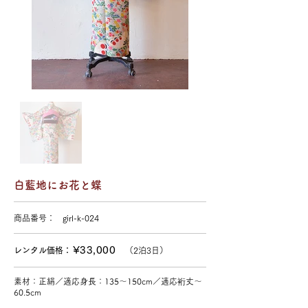
白藍地にお花と蝶
商品番号：
girl-k-024
¥33,000
レンタル価格：
（
2泊3日）
素材：正絹／適応身長：135〜150cm／適応裄丈〜
60.5cm