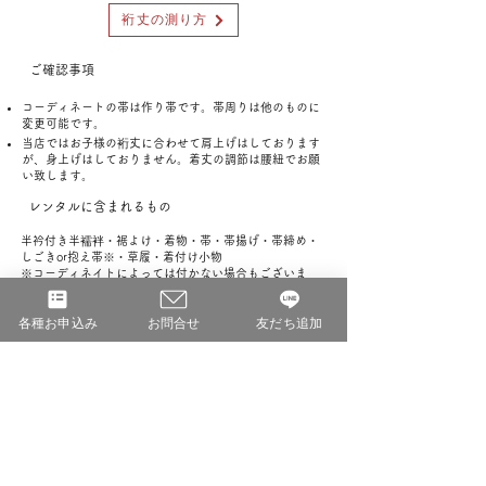
裄丈の測り方
ご確認事項
コーディネートの帯は作り帯です。帯周りは他のものに
変更可能です。
当店ではお子様の裄丈に合わせて肩上げはしております
が、身上げはしておりません。着丈の調節は腰紐でお願
い致します。
レンタルに含まれるもの
半衿付き半襦袢・裾よけ・着物・帯・帯揚げ・帯締め・
しごきor抱え帯※・草履・着付け小物
※コーディネイトによっては付かない場合もございま
す。
各種お申込み
お問合せ
友だち追加
ご用意いただくもの
肌着（Tシャツとレギンスなど）・補正用タオル1枚
ご予約済み期間（七五三繁忙期2025年10月〜
12月のみ掲載）
なし